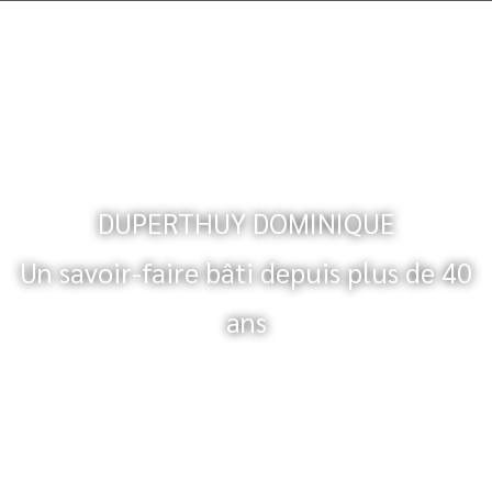
DUPERTHUY DOMINIQUE
Un savoir-faire bâti depuis plus de 40
ans