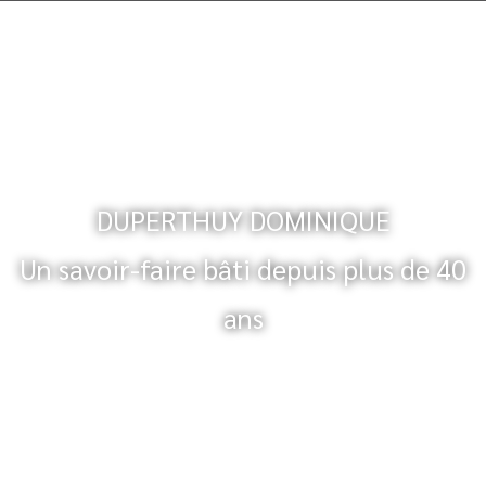
DUPERTHUY DOMINIQUE
Un savoir-faire bâti depuis plus de 40
ans