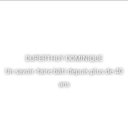
DUPERTHUY DOMINIQUE
Un savoir-faire bâti depuis plus de 40
ans